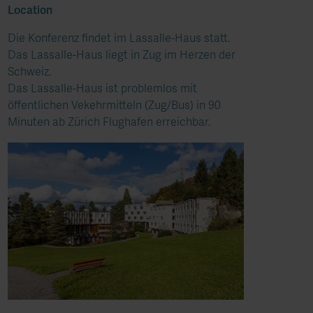
Location
​​Die Konferenz findet im Lassalle-Haus statt.
Das Lassalle-Haus liegt in Zug im Herzen der
Schweiz.
Das Lassalle-Haus ist problemlos mit
öffentlichen Vekehrmitteln (Zug/Bus) in 90
Minuten ab Zürich Flughafen erreichbar.