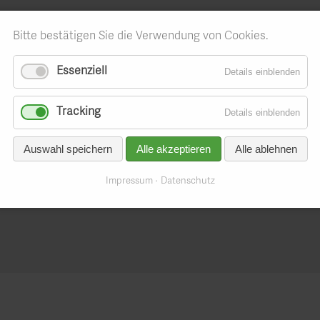
Bitte bestätigen Sie die Verwendung von Cookies.
Essenziell
Details einblenden
Tracking
Details einblenden
18
Auswahl speichern
Alle akzeptieren
Alle ablehnen
 Konferenz zur Unte
Impressum
Datenschutz