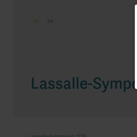
DE
EN
Lassalle-Symp