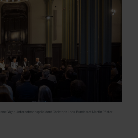
anne Giger, Unternehmenspräsident Christoph Loos, Bundesrat Martin Pfister,